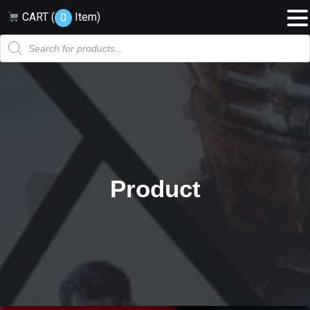
CART (
Item
)
0
Products
search
Product