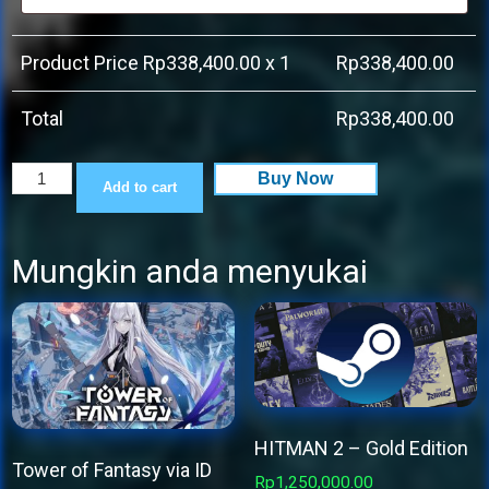
Product Price Rp
338,400.00
x 1
Rp
338,400.00
Total
Rp
338,400.00
Zombie
Buy Now
Add to cart
Army
4:
Mungkin anda menyukai
Dead
War
quantity
HITMAN 2 – Gold Edition
Tower of Fantasy via ID
Rp
1,250,000.00