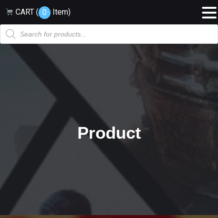
CART (
Item
)
0
Products
search
Product