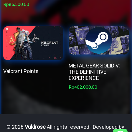
This
Rp
85,500.00
product
has
multiple
variants.
The
options
may
METAL GEAR SOLID V:
Valorant Points
THE DEFINITIVE
be
EXPERIENCE
This
chosen
Rp
402,000.00
product
on
has
the
multiple
product
variants.
page
The
© 2026
Vuldrose
All rights reserved · Developed by