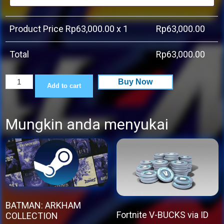
Product Price Rp
63,000.00
x 1
Rp
63,000.00
Total
Rp
63,000.00
THE
Buy Now
Add to cart
KING
OF
Mungkin anda menyukai
FIGHTERS
'97
GLOBAL
MATCH
quantity
BATMAN: ARKHAM
Fortnite V-BUCKS via ID
COLLECTION