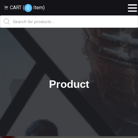
CART (
Item
)
0
Products
search
Product