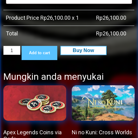
Product Price Rp
26,100.00
x 1
Rp
26,100.00
Total
Rp
26,100.00
The
Buy Now
Add to cart
Happyhills
Homicide
Mungkin anda menyukai
2:
Out
For
Blood
quantity
Apex Legends Coins via
Ni no Kuni: Cross Worlds