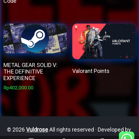
Code
This
This
product
product
has
has
multiple
multiple
variants.
variants.
The
The
options
METAL GEAR SOLID V:
options
may
Valorant Points
THE DEFINITIVE
may
be
EXPERIENCE
This
be
chosen
Rp
402,000.00
product
chosen
on
has
on
the
multiple
the
product
variants.
product
page
The
page
© 2026
Vuldrose
All rights reserved · Developed by
options
Januar Fadeli