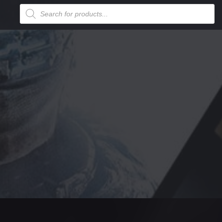
Products
search