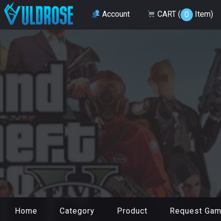
Account
CART (
Item
)
0
Home
Category
Product
Request Ga