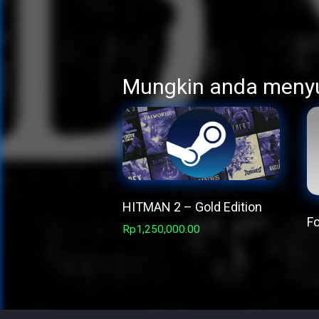
Mungkin anda meny
HITMAN 2 – Gold Edition
Fo
Rp
1,250,000.00
Th
pr
h
mu