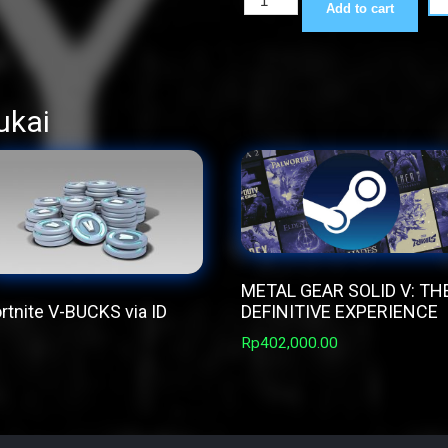
Add to cart
Cat
Lady
quantity
ukai
METAL GEAR SOLID V: TH
DEFINITIVE EXPERIENCE
rtnite V-BUCKS via ID
Rp
402,000.00
is
oduct
as
ltiple