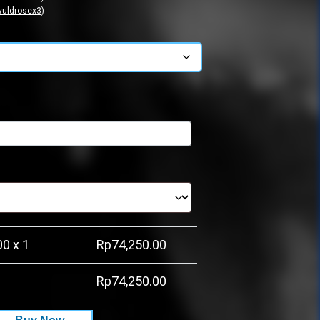
vuldrosex3)
00
x 1
Rp
74,250.00
Rp
74,250.00