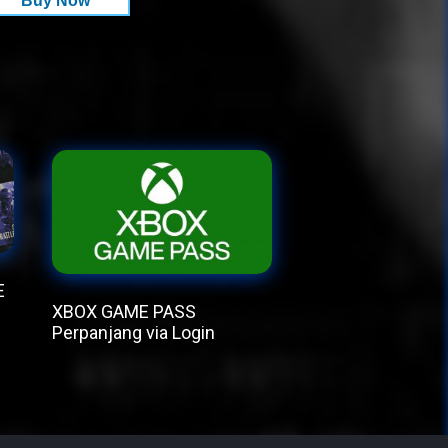
Buy Now
E
XBOX GAME PASS
Perpanjang via Login
This
product
has