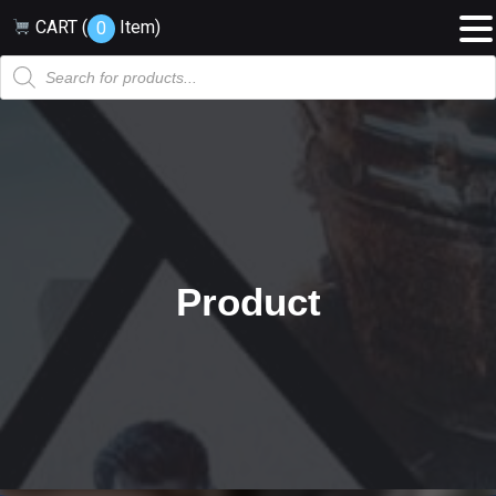
CART (
Item
)
0
Products
search
Product