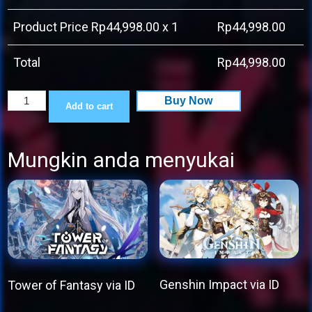
Product Price Rp
44,998.00
x 1
Rp
44,998.00
Total
Rp
44,998.00
Sixtieth
Buy Now
Add to cart
Kilometer
quantity
Mungkin anda menyukai
Genshin Impact via ID
Tower of Fantasy via ID
This
This