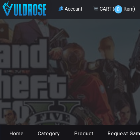
Account
CART (
Item
)
0
Home
Category
Product
Request Ga