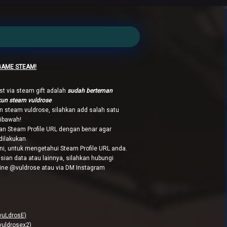
GAME STEAM!
t via steam gift adalah
sudah berteman
kun steam vuldrose
n steam vuldrose, silahkan add salah satu
dibawah!
n Steam Profile URL dengan benar agar
dilakukan.
ni, untuk mengetahui Steam Profile URL anda.
sian data atau lainnya, silahkan hubungi
Line @vuldrose atau via DM Instagram
vuLdrosE)
vuldrosex2)