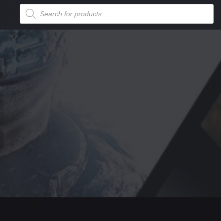
Products
search