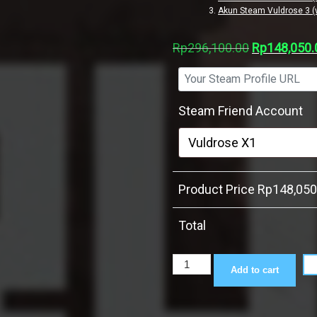
Akun Steam Vuldrose 3 (
Original
Rp
296,100.00
Rp
148,050.
price
was:
Rp296,100.
Steam Friend Account
Product Price Rp
148,050
Total
Rust
Add to cart
quantity