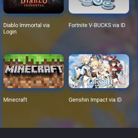
Diablo Immortal via
Fortnite V-BUCKS via ID
Login
This
This
product
product
has
has
multiple
multiple
variants.
variants.
The
The
options
options
may
Minecraft
Genshin Impact via ID
may
be
This
This
be
chosen
product
product
chosen
on
has
has
on
the
multiple
multiple