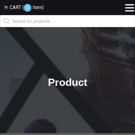
CART (
Item
)
0
Products
search
Product