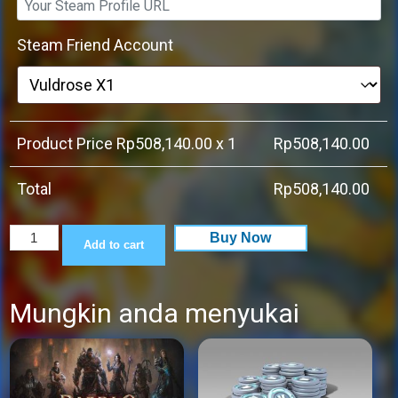
Steam Friend Account
Product Price Rp
508,140.00
x 1
Rp
508,140.00
Total
Rp
508,140.00
Rune
Buy Now
Add to cart
Factory
3
Mungkin anda menyukai
Special
quantity