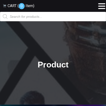
CART (
Item
)
0
Products
search
Product