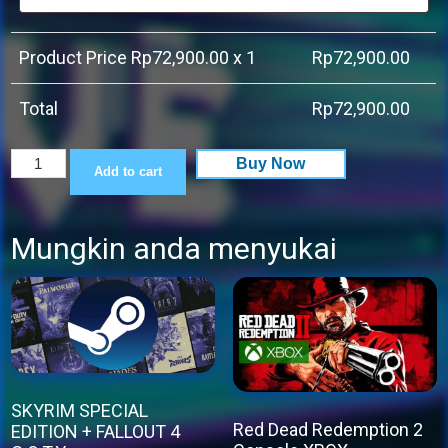
Product Price Rp
72,900.00
x 1
Rp
72,900.00
Total
Rp
72,900.00
Risk
Buy Now
Add to cart
of
Rain
Mungkin anda menyukai
2:
Alloyed
Collective
quantity
SKYRIM SPECIAL
Red Dead Redemption 2
EDITION + FALLOUT 4