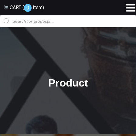
CART (
Item
)
0
Products
search
Product