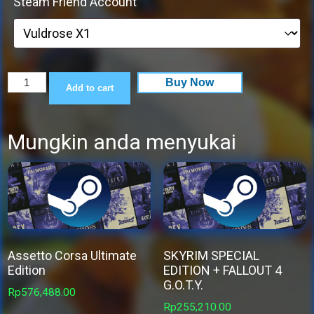
Steam Friend Account
Party
Buy Now
Add to cart
Animals
quantity
Mungkin anda menyukai
Assetto Corsa Ultimate
SKYRIM SPECIAL
Edition
EDITION + FALLOUT 4
G.O.T.Y.
Rp
576,488.00
Rp
255,210.00