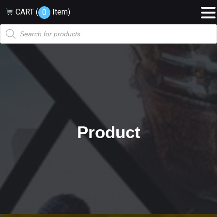
CART (
Item
)
0
Products
search
Product