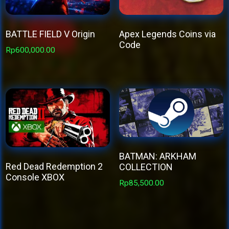
BATTLE FIELD V Origin
Apex Legends Coins via
Code
Rp
600,000.00
This
product
has
multiple
variants.
The
options
BATMAN: ARKHAM
may
Red Dead Redemption 2
COLLECTION
Console XBOX
be
Rp
85,500.00
This
chosen
product
on
has
the