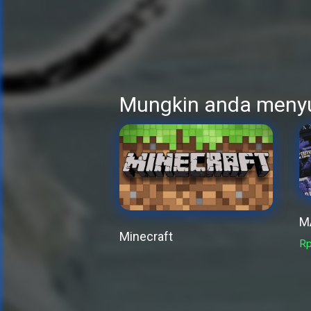
Mungkin anda meny
M
Minecraft
R
This
product
has