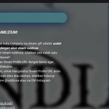
GAME STEAM!
t India Company via steam gift adalah
sudah
 dengan akun steam vuldrose
n steam vuldrose, silahkan add salah satu
dibawah!
n Steam Profile URL dengan benar agar
dilakukan.
ni, untuk mengetahui Steam Profile URL anda.
sian data atau lainnya, silahkan hubungi
Line @vuldrose atau via DM Instagram
vuLdrosE)
vuldrosex2)