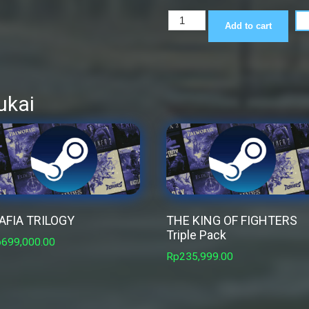
East
Add to cart
India
Company
quantity
ukai
AFIA TRILOGY
THE KING OF FIGHTERS
Triple Pack
p
699,000.00
Rp
235,999.00