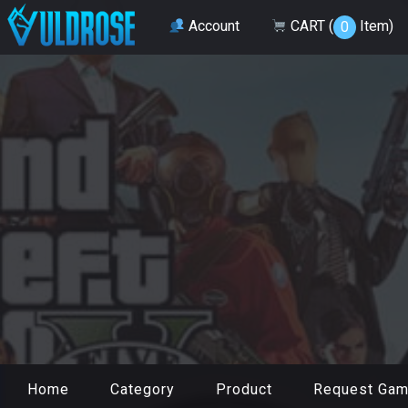
Account
CART (
Item
)
0
Home
Category
Product
Request Ga