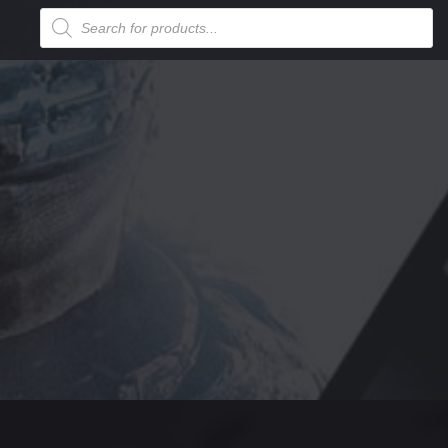
Products
search