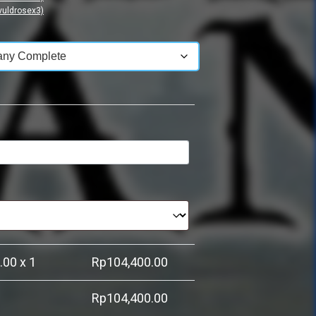
vuldrosex3)
.00
x 1
Rp
104,400.00
Rp
104,400.00