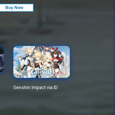
Buy Now
Genshin Impact via ID
This
product
has