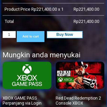
Product Price Rp
221,400.00
x 1
Rp
221,400.00
Total
Rp
221,400.00
Descenders
Buy Now
Add to cart
Next
quantity
Mungkin anda menyukai
XBOX GAME PASS
Red Dead Redemption 2
Perpanjang via Login
Console XBOX