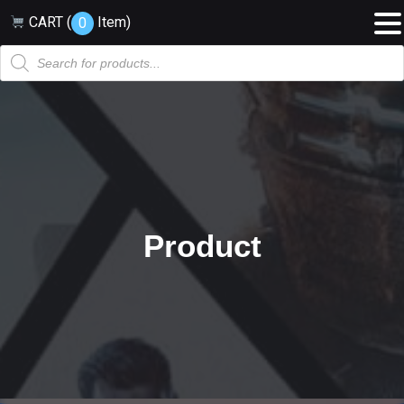
CART (
Item
)
0
Products
search
Product