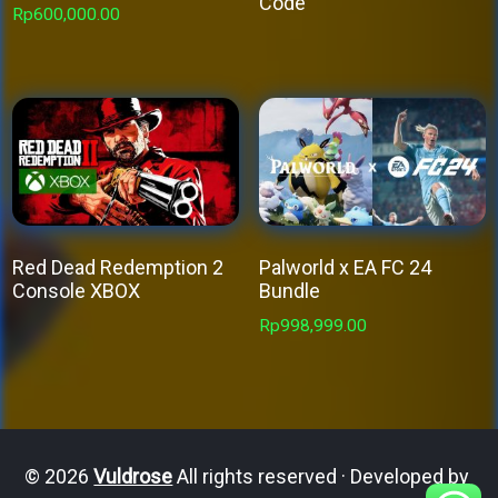
Code
Rp
600,000.00
This
product
has
multiple
variants.
The
options
may
Red Dead Redemption 2
Palworld x EA FC 24
Console XBOX
Bundle
be
This
Rp
998,999.00
chosen
product
on
has
the
multiple
product
variants.
page
© 2026
Vuldrose
All rights reserved · Developed by
The