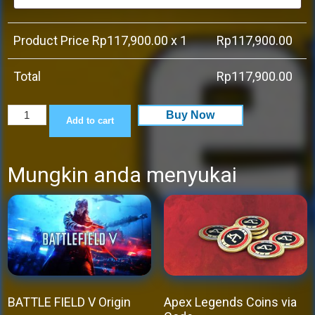
Product Price Rp
117,900.00
x 1
Rp
117,900.00
Total
Rp
117,900.00
Chaos
Buy Now
Add to cart
Express:
Delivery
Mungkin anda menyukai
Simulator
quantity
BATTLE FIELD V Origin
Apex Legends Coins via