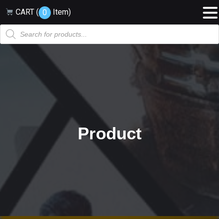
CART (
Item
)
0
Products
search
Product