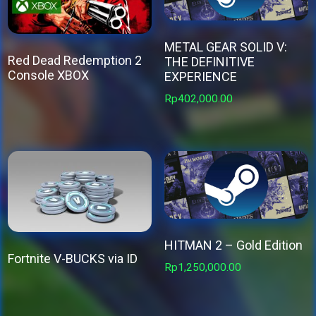
METAL GEAR SOLID V:
Red Dead Redemption 2
THE DEFINITIVE
Console XBOX
EXPERIENCE
This
Rp
402,000.00
product
has
multiple
variants.
The
options
may
HITMAN 2 – Gold Edition
Fortnite V-BUCKS via ID
be
Rp
1,250,000.00
This
chosen
product
on