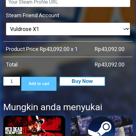
price
price
was:
is:
Steam Friend Account
Rp359,100.00.
Rp43,092.00.
Product Price Rp
43,092.00
x 1
Rp
43,092.00
Total
Rp
43,092.00
Captain
Buy Now
Add to cart
Tsubasa:
Rise
Mungkin anda menyukai
of
New
Champions
quantity