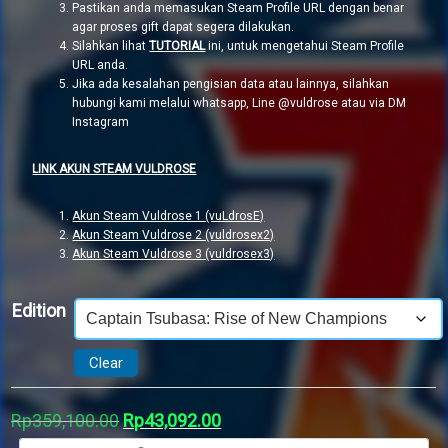
Pastikan anda memasukan Steam Profile URL dengan benar
agar proses gift dapat segera dilakukan.
Silahkan lihat
TUTORIAL
ini, untuk mengetahui Steam Profile
URL anda.
Jika ada kesalahan pengisian data atau lainnya, silahkan
hubungi kami melalui whatsapp, Line @vuldrose atau via DM
Instagram
LINK AKUN STEAM VULDROSE
Akun Steam Vuldrose 1 (vuLdrosE)
Akun Steam Vuldrose 2 (vuldrosex2)
Akun Steam Vuldrose 3 (vuldrosex3)
Edition
Clear
Original
Current
Rp
359,100.00
Rp
43,092.00