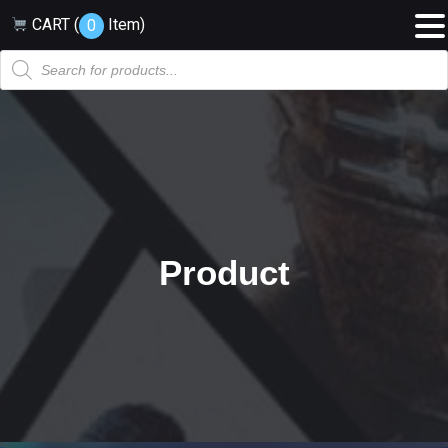
CART (
Item
)
0
Products
search
Product