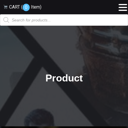
CART (
Item
)
0
Products
search
Product