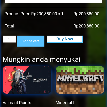
Product Price Rp
200,880.00
x 1
Rp
200,880.00
Total
Rp
200,880.00
Call
Buy Now
Add to cart
of
Duty®:
Mungkin anda menyukai
Modern
Warfare®
II
quantity
Valorant Points
Minecraft