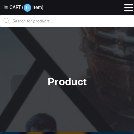
CART (
Item
)
0
Products
search
Product