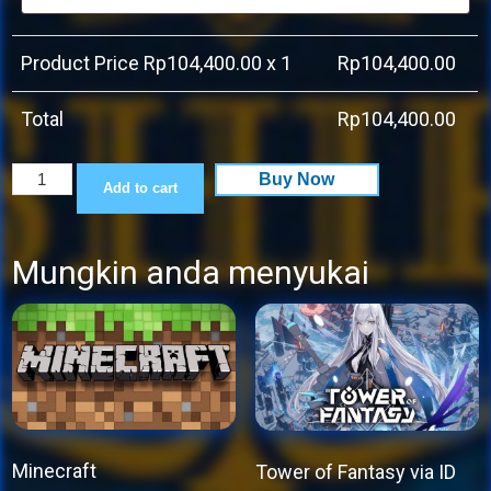
Product Price Rp
104,400.00
x 1
Rp
104,400.00
Total
Rp
104,400.00
Bully:
Buy Now
Add to cart
Scholarship
Edition
Mungkin anda menyukai
quantity
Minecraft
Tower of Fantasy via ID