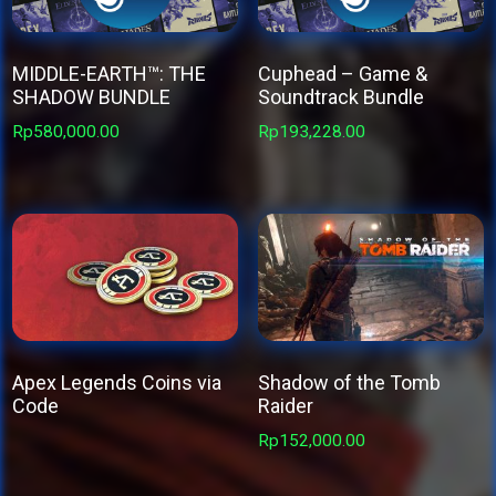
MIDDLE-EARTH™: THE
Cuphead – Game &
SHADOW BUNDLE
Soundtrack Bundle
Rp
580,000.00
Rp
193,228.00
Apex Legends Coins via
Shadow of the Tomb
Code
Raider
This
Rp
152,000.00
product