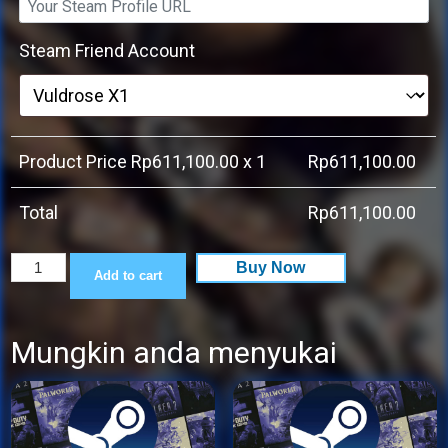
Steam Friend Account
Product Price Rp
611,100.00
x 1
Rp
611,100.00
Total
Rp
611,100.00
Assassin's
Buy Now
Add to cart
Creed
Black
Mungkin anda menyukai
Flag
Resynced
quantity