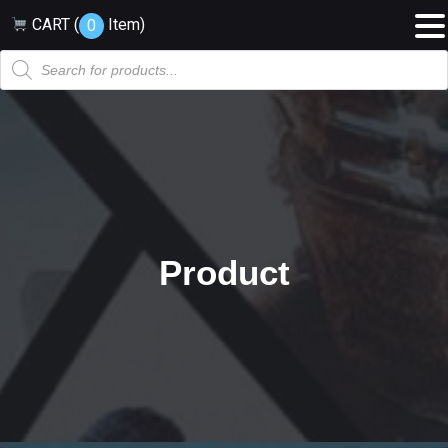
CART (
Item
)
0
Products
search
Product