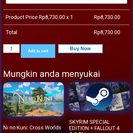
Product Price Rp
8,730.00
x 1
Rp
8,730.00
Total
Rp
8,730.00
Among
Buy Now
Add to cart
Ass
2:
Mungkin anda menyukai
Butt
Warfare
quantity
SKYRIM SPECIAL
Ni no Kuni: Cross Worlds
EDITION + FALLOUT 4