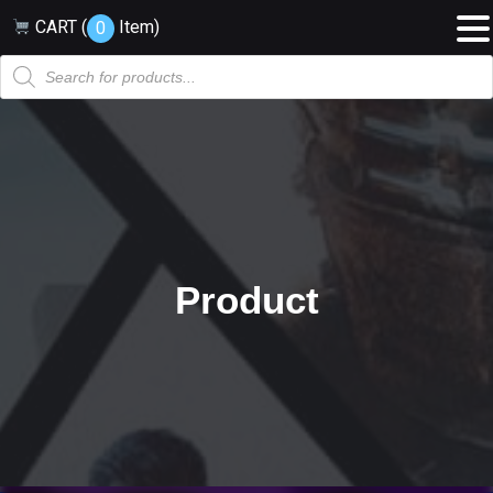
CART (
Item
)
0
Products
search
Product