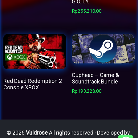
G.O.T.Y.
This
Rp
255,210.00
product
has
multiple
variants.
The
options
may
Cuphead – Game &
be
Red Dead Redemption 2
Soundtrack Bundle
chosen
Console XBOX
Rp
193,228.00
on
This
the
product
product
has
page
multiple
© 2026
Vuldrose
All rights reserved · Developed by
variants.