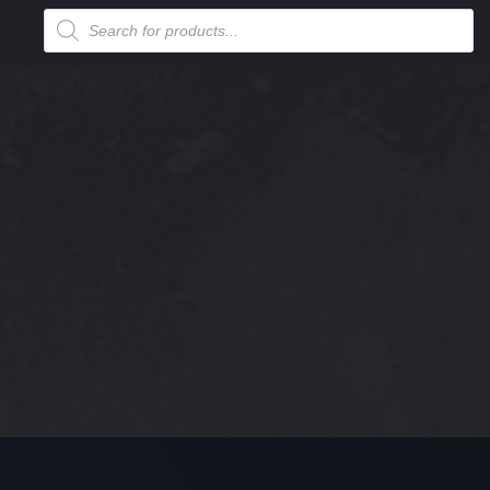
Products
search