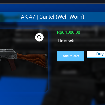
AK-47 | Cartel (Well-Worn)
Rp
84,000.00
1 in stock
AK-
Buy
Add to cart
47
|
Cartel
(Well-
Worn)
quantity