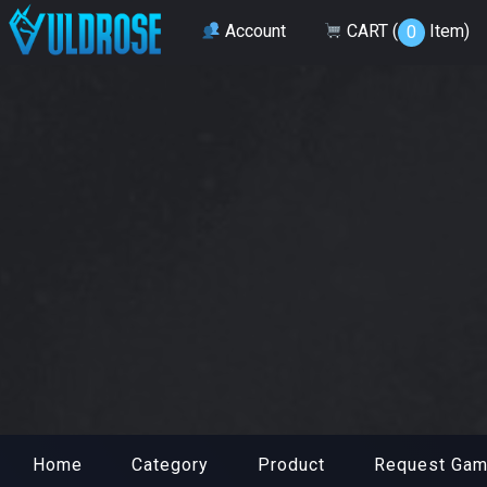
Account
CART (
Item
)
0
Home
Category
Product
Request Ga